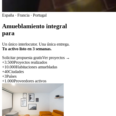
España · Francia · Portugal
Amueblamiento integral
para
Un único interlocutor. Una única entrega.
Tu activo listo en 3 semanas.
Solicitar propuesta gratis
Ver proyectos →
+3.500
Proyectos realizados
+10.000
Habitaciones amuebladas
+40
Ciudades
+3
Países
+1.000
Proveedores activos