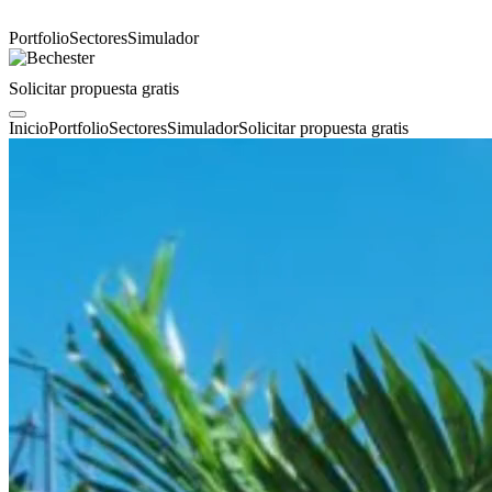
Portfolio
Sectores
Simulador
Solicitar propuesta gratis
Inicio
Portfolio
Sectores
Simulador
Solicitar propuesta gratis