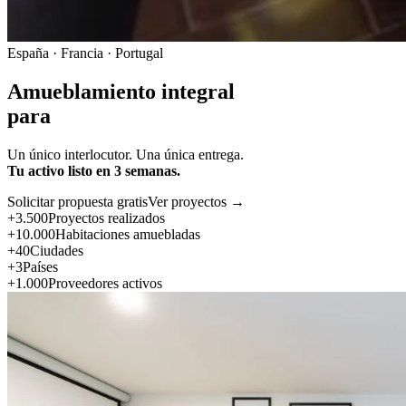
España · Francia · Portugal
Amueblamiento integral
para
Un único interlocutor. Una única entrega.
Tu activo listo en 3 semanas.
Solicitar propuesta gratis
Ver proyectos →
+3.500
Proyectos realizados
+10.000
Habitaciones amuebladas
+40
Ciudades
+3
Países
+1.000
Proveedores activos