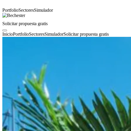
Portfolio
Sectores
Simulador
Solicitar propuesta gratis
Inicio
Portfolio
Sectores
Simulador
Solicitar propuesta gratis