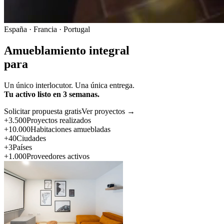
España · Francia · Portugal
Amueblamiento integral
para
Un único interlocutor. Una única entrega.
Tu activo listo en 3 semanas.
Solicitar propuesta gratis
Ver proyectos →
+3.500
Proyectos realizados
+10.000
Habitaciones amuebladas
+40
Ciudades
+3
Países
+1.000
Proveedores activos