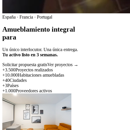
España · Francia · Portugal
Amueblamiento integral
para
Un único interlocutor. Una única entrega.
Tu activo listo en 3 semanas.
Solicitar propuesta gratis
Ver proyectos →
+3.500
Proyectos realizados
+10.000
Habitaciones amuebladas
+40
Ciudades
+3
Países
+1.000
Proveedores activos