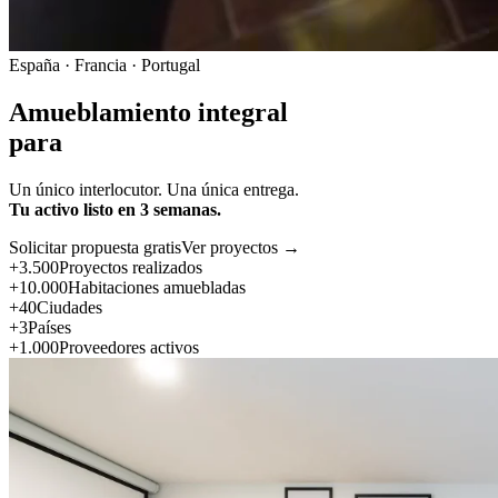
España · Francia · Portugal
Amueblamiento integral
para
Un único interlocutor. Una única entrega.
Tu activo listo en 3 semanas.
Solicitar propuesta gratis
Ver proyectos →
+3.500
Proyectos realizados
+10.000
Habitaciones amuebladas
+40
Ciudades
+3
Países
+1.000
Proveedores activos