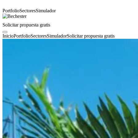
Portfolio
Sectores
Simulador
Solicitar propuesta gratis
Inicio
Portfolio
Sectores
Simulador
Solicitar propuesta gratis