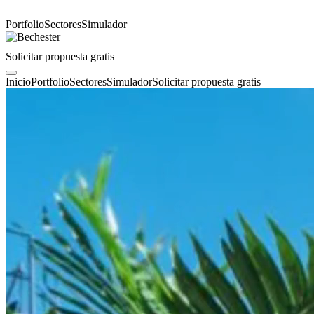
Portfolio
Sectores
Simulador
Solicitar propuesta gratis
Inicio
Portfolio
Sectores
Simulador
Solicitar propuesta gratis