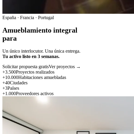
España · Francia · Portugal
Amueblamiento integral
para
Un único interlocutor. Una única entrega.
Tu activo listo en 3 semanas.
Solicitar propuesta gratis
Ver proyectos →
+3.500
Proyectos realizados
+10.000
Habitaciones amuebladas
+40
Ciudades
+3
Países
+1.000
Proveedores activos