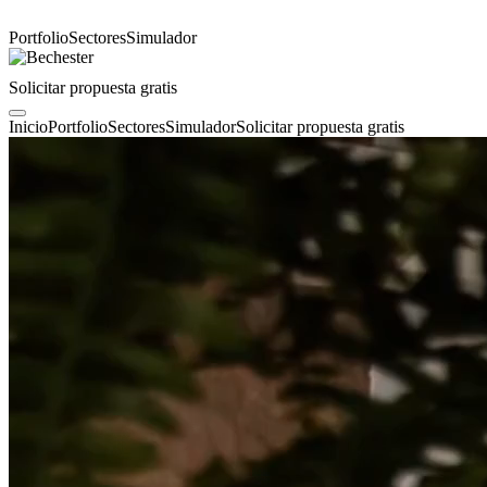
Portfolio
Sectores
Simulador
Solicitar propuesta gratis
Inicio
Portfolio
Sectores
Simulador
Solicitar propuesta gratis