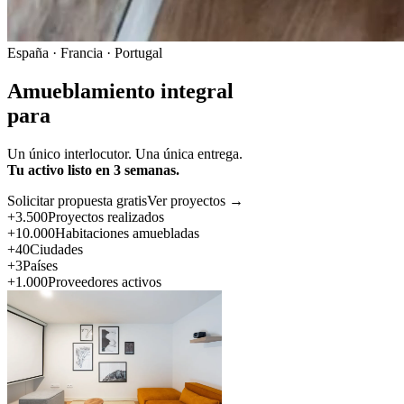
España · Francia · Portugal
Amueblamiento integral
para
Un único interlocutor. Una única entrega.
Tu activo listo en 3 semanas.
Solicitar propuesta gratis
Ver proyectos →
+3.500
Proyectos realizados
+10.000
Habitaciones amuebladas
+40
Ciudades
+3
Países
+1.000
Proveedores activos