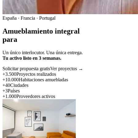
España · Francia · Portugal
Amueblamiento integral
para
Un único interlocutor. Una única entrega.
Tu activo listo en 3 semanas.
Solicitar propuesta gratis
Ver proyectos →
+3.500
Proyectos realizados
+10.000
Habitaciones amuebladas
+40
Ciudades
+3
Países
+1.000
Proveedores activos