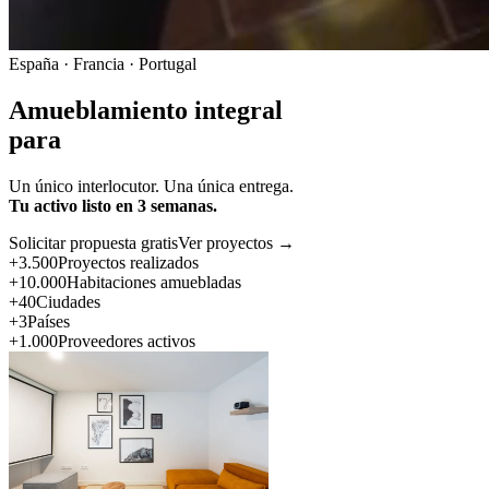
España · Francia · Portugal
Amueblamiento integral
para
Un único interlocutor. Una única entrega.
Tu activo listo en 3 semanas.
Solicitar propuesta gratis
Ver proyectos →
+3.500
Proyectos realizados
+10.000
Habitaciones amuebladas
+40
Ciudades
+3
Países
+1.000
Proveedores activos