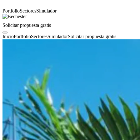
Portfolio
Sectores
Simulador
Solicitar propuesta gratis
Inicio
Portfolio
Sectores
Simulador
Solicitar propuesta gratis