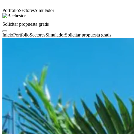
Portfolio
Sectores
Simulador
Solicitar propuesta gratis
Inicio
Portfolio
Sectores
Simulador
Solicitar propuesta gratis