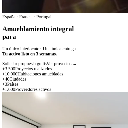
España · Francia · Portugal
Amueblamiento integral
para
Un único interlocutor. Una única entrega.
Tu activo listo en 3 semanas.
Solicitar propuesta gratis
Ver proyectos →
+3.500
Proyectos realizados
+10.000
Habitaciones amuebladas
+40
Ciudades
+3
Países
+1.000
Proveedores activos