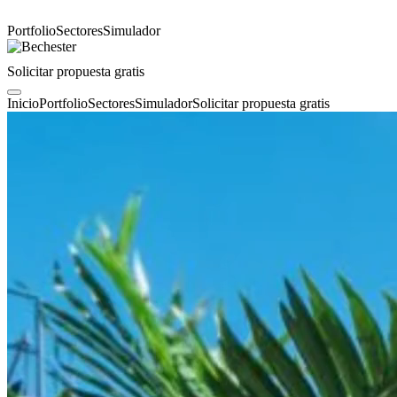
Portfolio
Sectores
Simulador
Solicitar propuesta gratis
Inicio
Portfolio
Sectores
Simulador
Solicitar propuesta gratis