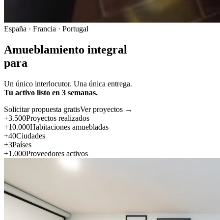
España · Francia · Portugal
Amueblamiento integral
para
Un único interlocutor. Una única entrega.
Tu activo listo en 3 semanas.
Solicitar propuesta gratis
Ver proyectos →
+3.500
Proyectos realizados
+10.000
Habitaciones amuebladas
+40
Ciudades
+3
Países
+1.000
Proveedores activos