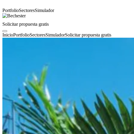
Portfolio
Sectores
Simulador
Solicitar propuesta gratis
Inicio
Portfolio
Sectores
Simulador
Solicitar propuesta gratis