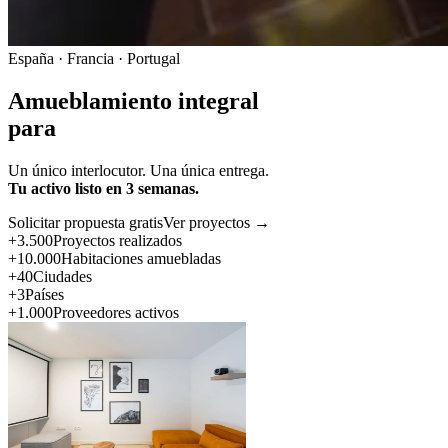
España · Francia · Portugal
Amueblamiento integral
para
Un único interlocutor. Una única entrega.
Tu activo listo en 3 semanas.
Solicitar propuesta gratis
Ver proyectos →
+3.500
Proyectos realizados
+10.000
Habitaciones amuebladas
+40
Ciudades
+3
Países
+1.000
Proveedores activos