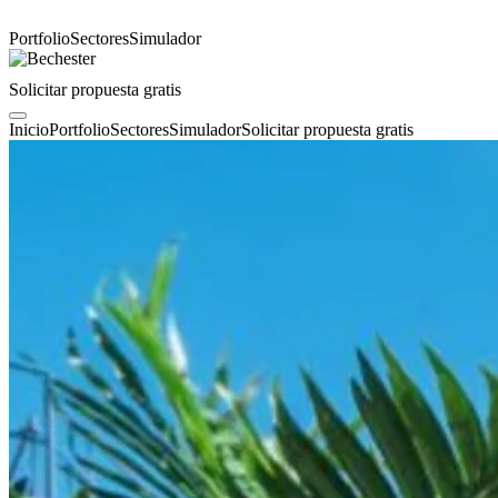
Portfolio
Sectores
Simulador
Solicitar propuesta gratis
Inicio
Portfolio
Sectores
Simulador
Solicitar propuesta gratis