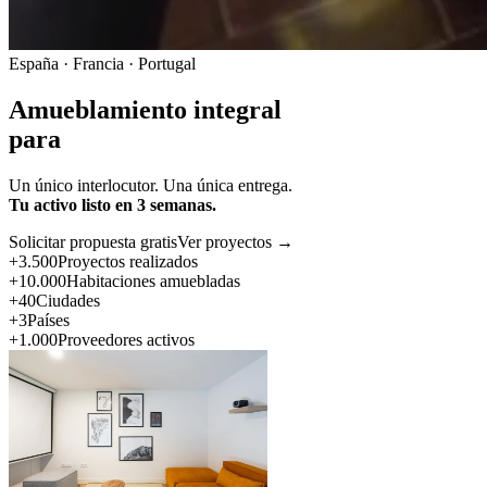
España · Francia · Portugal
Amueblamiento integral
para
Un único interlocutor. Una única entrega.
Tu activo listo en 3 semanas.
Solicitar propuesta gratis
Ver proyectos →
+3.500
Proyectos realizados
+10.000
Habitaciones amuebladas
+40
Ciudades
+3
Países
+1.000
Proveedores activos