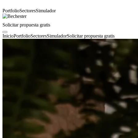
Portfolio
Sectores
Simulador
Solicitar propuesta gratis
Inicio
Portfolio
Sectores
Simulador
Solicitar propuesta gratis