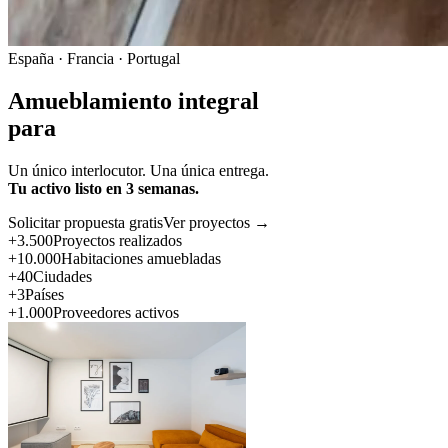
España · Francia · Portugal
Amueblamiento integral
para
Un único interlocutor. Una única entrega.
Tu activo listo en 3 semanas.
Solicitar propuesta gratis
Ver proyectos →
+3.500
Proyectos realizados
+10.000
Habitaciones amuebladas
+40
Ciudades
+3
Países
+1.000
Proveedores activos