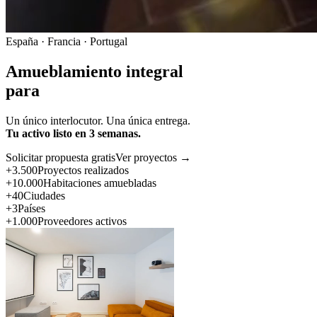
España · Francia · Portugal
Amueblamiento integral
para
Un único interlocutor. Una única entrega.
Tu activo listo en 3 semanas.
Solicitar propuesta gratis
Ver proyectos →
+3.500
Proyectos realizados
+10.000
Habitaciones amuebladas
+40
Ciudades
+3
Países
+1.000
Proveedores activos