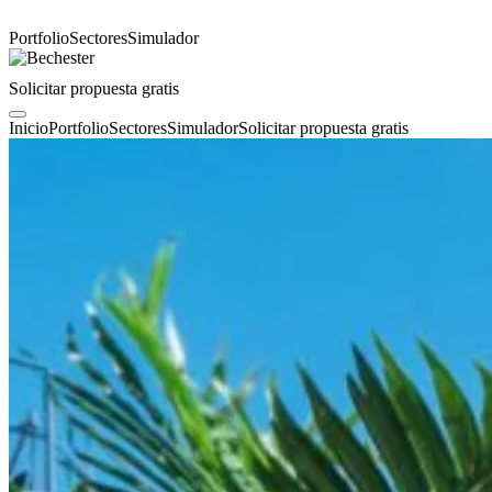
Portfolio
Sectores
Simulador
Solicitar propuesta gratis
Inicio
Portfolio
Sectores
Simulador
Solicitar propuesta gratis