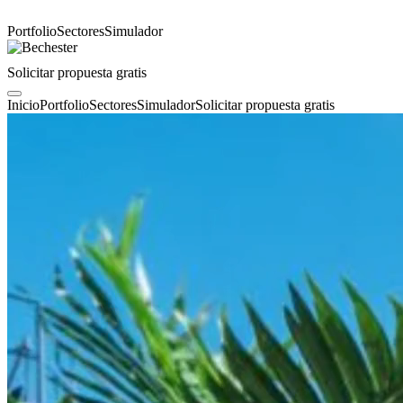
Portfolio
Sectores
Simulador
Solicitar propuesta gratis
Inicio
Portfolio
Sectores
Simulador
Solicitar propuesta gratis