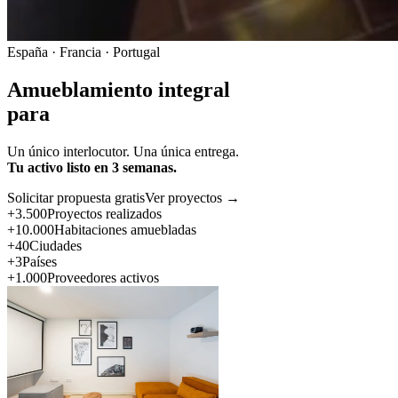
España · Francia · Portugal
Amueblamiento integral
para
Un único interlocutor. Una única entrega.
Tu activo listo en 3 semanas.
Solicitar propuesta gratis
Ver proyectos →
+3.500
Proyectos realizados
+10.000
Habitaciones amuebladas
+40
Ciudades
+3
Países
+1.000
Proveedores activos