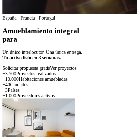
España · Francia · Portugal
Amueblamiento integral
para
Un único interlocutor. Una única entrega.
Tu activo listo en 3 semanas.
Solicitar propuesta gratis
Ver proyectos →
+3.500
Proyectos realizados
+10.000
Habitaciones amuebladas
+40
Ciudades
+3
Países
+1.000
Proveedores activos