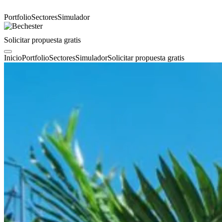
Portfolio
Sectores
Simulador
Solicitar propuesta gratis
Inicio
Portfolio
Sectores
Simulador
Solicitar propuesta gratis