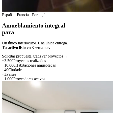
España · Francia · Portugal
Amueblamiento integral
para
Un único interlocutor. Una única entrega.
Tu activo listo en 3 semanas.
Solicitar propuesta gratis
Ver proyectos →
+3.500
Proyectos realizados
+10.000
Habitaciones amuebladas
+40
Ciudades
+3
Países
+1.000
Proveedores activos