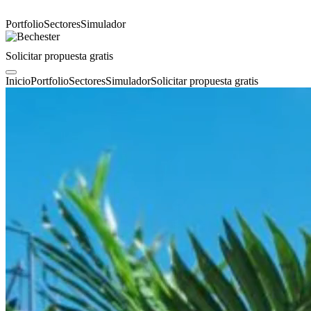
Portfolio
Sectores
Simulador
Solicitar propuesta gratis
Inicio
Portfolio
Sectores
Simulador
Solicitar propuesta gratis