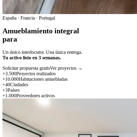
España · Francia · Portugal
Amueblamiento integral
para
Un único interlocutor. Una única entrega.
Tu activo listo en 3 semanas.
Solicitar propuesta gratis
Ver proyectos →
+3.500
Proyectos realizados
+10.000
Habitaciones amuebladas
+40
Ciudades
+3
Países
+1.000
Proveedores activos