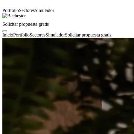
Portfolio
Sectores
Simulador
Solicitar propuesta gratis
Inicio
Portfolio
Sectores
Simulador
Solicitar propuesta gratis