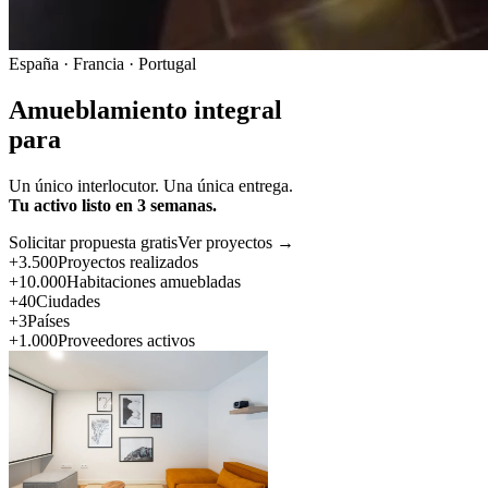
España · Francia · Portugal
Amueblamiento integral
para
Un único interlocutor. Una única entrega.
Tu activo listo en 3 semanas.
Solicitar propuesta gratis
Ver proyectos →
+3.500
Proyectos realizados
+10.000
Habitaciones amuebladas
+40
Ciudades
+3
Países
+1.000
Proveedores activos