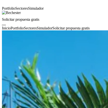
Portfolio
Sectores
Simulador
Solicitar propuesta gratis
Inicio
Portfolio
Sectores
Simulador
Solicitar propuesta gratis