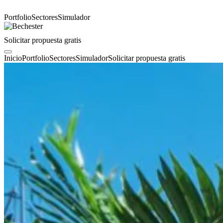
Portfolio
Sectores
Simulador
Solicitar propuesta gratis
Inicio
Portfolio
Sectores
Simulador
Solicitar propuesta gratis