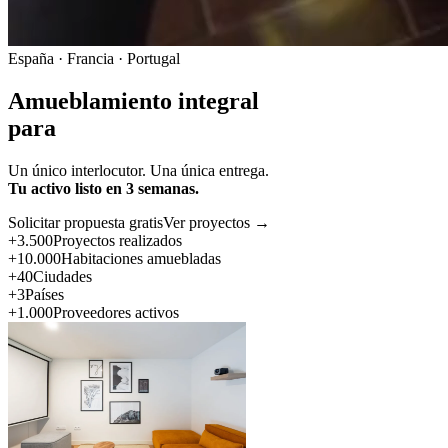
España · Francia · Portugal
Amueblamiento integral
para
Un único interlocutor. Una única entrega.
Tu activo listo en 3 semanas.
Solicitar propuesta gratis
Ver proyectos →
+3.500
Proyectos realizados
+10.000
Habitaciones amuebladas
+40
Ciudades
+3
Países
+1.000
Proveedores activos