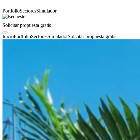
Portfolio
Sectores
Simulador
Solicitar propuesta gratis
Inicio
Portfolio
Sectores
Simulador
Solicitar propuesta gratis