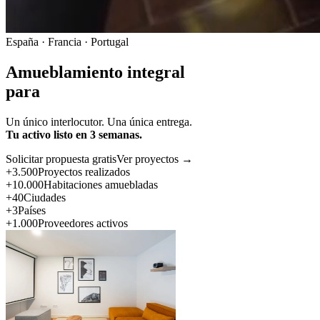
España · Francia · Portugal
Amueblamiento integral
para
Un único interlocutor. Una única entrega.
Tu activo listo en 3 semanas.
Solicitar propuesta gratis
Ver proyectos →
+3.500
Proyectos realizados
+10.000
Habitaciones amuebladas
+40
Ciudades
+3
Países
+1.000
Proveedores activos