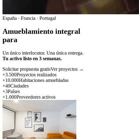
España · Francia · Portugal
Amueblamiento integral
para
Un único interlocutor. Una única entrega.
Tu activo listo en 3 semanas.
Solicitar propuesta gratis
Ver proyectos →
+3.500
Proyectos realizados
+10.000
Habitaciones amuebladas
+40
Ciudades
+3
Países
+1.000
Proveedores activos