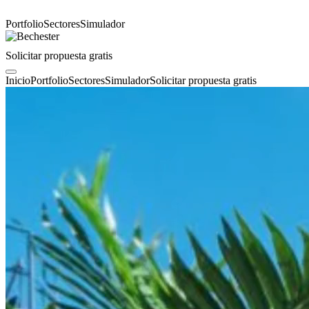
Portfolio
Sectores
Simulador
Solicitar propuesta gratis
Inicio
Portfolio
Sectores
Simulador
Solicitar propuesta gratis