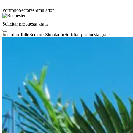
Portfolio
Sectores
Simulador
Solicitar propuesta gratis
Inicio
Portfolio
Sectores
Simulador
Solicitar propuesta gratis