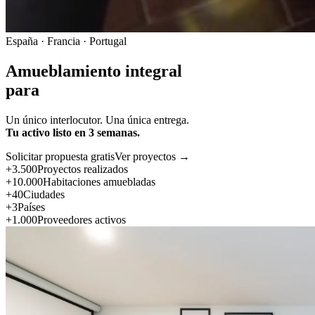
España · Francia · Portugal
Amueblamiento integral
para
Un único interlocutor. Una única entrega.
Tu activo listo en 3 semanas.
Solicitar propuesta gratis
Ver proyectos →
+3.500
Proyectos realizados
+10.000
Habitaciones amuebladas
+40
Ciudades
+3
Países
+1.000
Proveedores activos