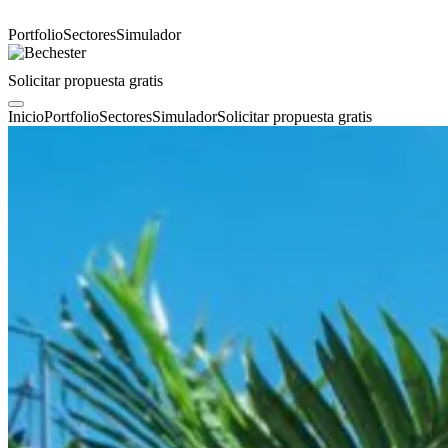
Portfolio
Sectores
Simulador
Solicitar propuesta gratis
Inicio
Portfolio
Sectores
Simulador
Solicitar propuesta gratis