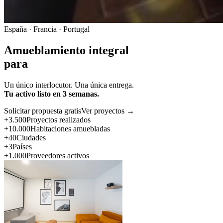
España · Francia · Portugal
Amueblamiento integral
para
Un único interlocutor. Una única entrega.
Tu activo listo en 3 semanas.
Solicitar propuesta gratis
Ver proyectos →
+3.500
Proyectos realizados
+10.000
Habitaciones amuebladas
+40
Ciudades
+3
Países
+1.000
Proveedores activos