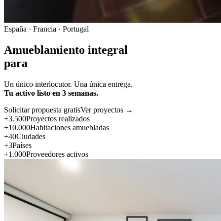
España · Francia · Portugal
Amueblamiento integral
para
Un único interlocutor. Una única entrega.
Tu activo listo en 3 semanas.
Solicitar propuesta gratis
Ver proyectos →
+3.500
Proyectos realizados
+10.000
Habitaciones amuebladas
+40
Ciudades
+3
Países
+1.000
Proveedores activos