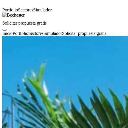
Portfolio
Sectores
Simulador
Solicitar propuesta gratis
Inicio
Portfolio
Sectores
Simulador
Solicitar propuesta gratis