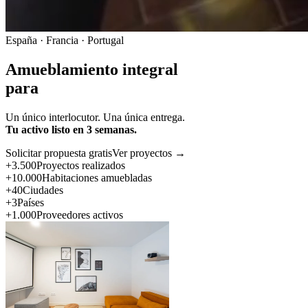
España · Francia · Portugal
Amueblamiento integral
para
Un único interlocutor. Una única entrega.
Tu activo listo en 3 semanas.
Solicitar propuesta gratis
Ver proyectos →
+3.500
Proyectos realizados
+10.000
Habitaciones amuebladas
+40
Ciudades
+3
Países
+1.000
Proveedores activos