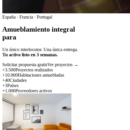
España · Francia · Portugal
Amueblamiento integral
para
Un único interlocutor. Una única entrega.
Tu activo listo en 3 semanas.
Solicitar propuesta gratis
Ver proyectos →
+3.500
Proyectos realizados
+10.000
Habitaciones amuebladas
+40
Ciudades
+3
Países
+1.000
Proveedores activos