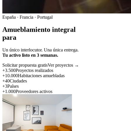
España · Francia · Portugal
Amueblamiento integral
para
Un único interlocutor. Una única entrega.
Tu activo listo en 3 semanas.
Solicitar propuesta gratis
Ver proyectos →
+3.500
Proyectos realizados
+10.000
Habitaciones amuebladas
+40
Ciudades
+3
Países
+1.000
Proveedores activos