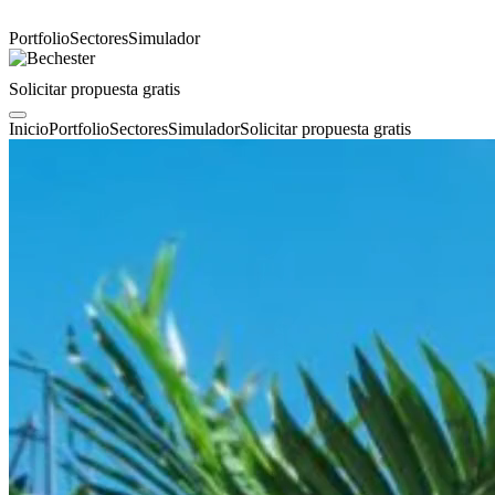
Portfolio
Sectores
Simulador
Solicitar propuesta gratis
Inicio
Portfolio
Sectores
Simulador
Solicitar propuesta gratis