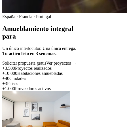
España · Francia · Portugal
Amueblamiento integral
para
Un único interlocutor. Una única entrega.
Tu activo listo en 3 semanas.
Solicitar propuesta gratis
Ver proyectos →
+3.500
Proyectos realizados
+10.000
Habitaciones amuebladas
+40
Ciudades
+3
Países
+1.000
Proveedores activos