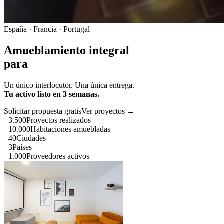
España · Francia · Portugal
Amueblamiento integral
para
Un único interlocutor. Una única entrega.
Tu activo listo en 3 semanas.
Solicitar propuesta gratis
Ver proyectos →
+3.500
Proyectos realizados
+10.000
Habitaciones amuebladas
+40
Ciudades
+3
Países
+1.000
Proveedores activos