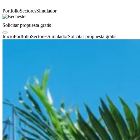
Portfolio
Sectores
Simulador
Solicitar propuesta gratis
Inicio
Portfolio
Sectores
Simulador
Solicitar propuesta gratis