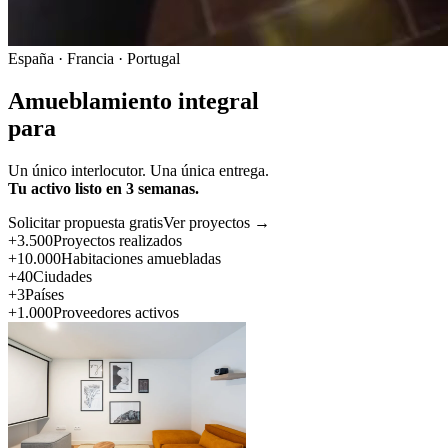
España · Francia · Portugal
Amueblamiento integral
para
Un único interlocutor. Una única entrega.
Tu activo listo en 3 semanas.
Solicitar propuesta gratis
Ver proyectos →
+3.500
Proyectos realizados
+10.000
Habitaciones amuebladas
+40
Ciudades
+3
Países
+1.000
Proveedores activos