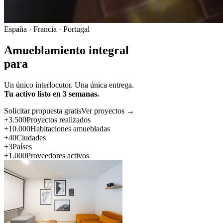
España · Francia · Portugal
Amueblamiento integral
para
Un único interlocutor. Una única entrega.
Tu activo listo en 3 semanas.
Solicitar propuesta gratis
Ver proyectos →
+3.500
Proyectos realizados
+10.000
Habitaciones amuebladas
+40
Ciudades
+3
Países
+1.000
Proveedores activos