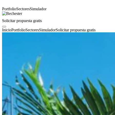
Portfolio
Sectores
Simulador
Solicitar propuesta gratis
Inicio
Portfolio
Sectores
Simulador
Solicitar propuesta gratis