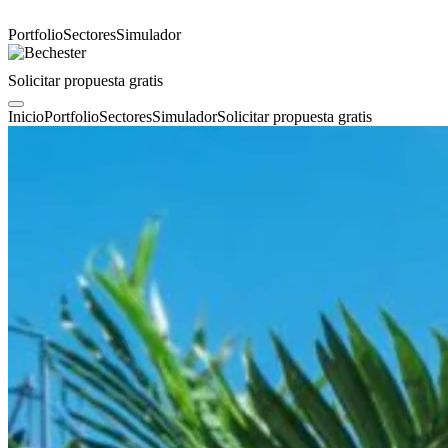
Portfolio
Sectores
Simulador
Solicitar propuesta gratis
Inicio
Portfolio
Sectores
Simulador
Solicitar propuesta gratis