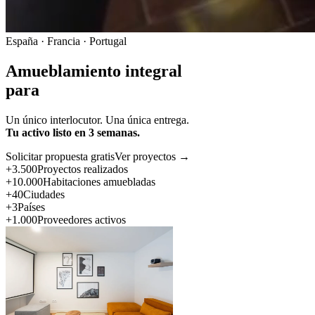
España · Francia · Portugal
Amueblamiento integral
para
Un único interlocutor. Una única entrega.
Tu activo listo en 3 semanas.
Solicitar propuesta gratis
Ver proyectos →
+3.500
Proyectos realizados
+10.000
Habitaciones amuebladas
+40
Ciudades
+3
Países
+1.000
Proveedores activos