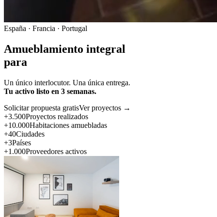
España · Francia · Portugal
Amueblamiento integral
para
Un único interlocutor. Una única entrega.
Tu activo listo en 3 semanas.
Solicitar propuesta gratis
Ver proyectos →
+3.500
Proyectos realizados
+10.000
Habitaciones amuebladas
+40
Ciudades
+3
Países
+1.000
Proveedores activos