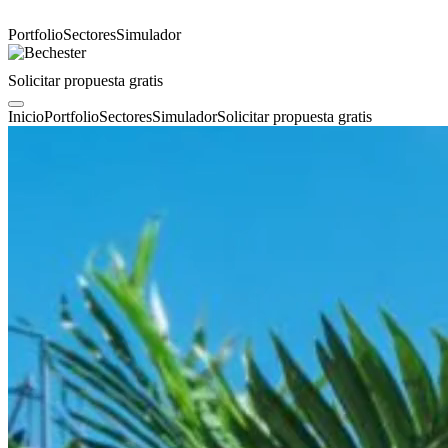
Portfolio
Sectores
Simulador
Solicitar propuesta gratis
Inicio
Portfolio
Sectores
Simulador
Solicitar propuesta gratis