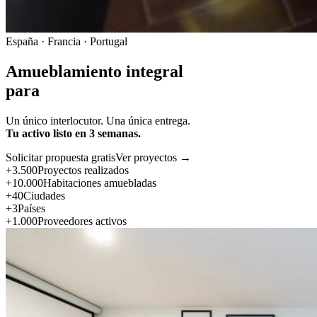
España · Francia · Portugal
Amueblamiento integral
para
Un único interlocutor. Una única entrega.
Tu activo listo en 3 semanas.
Solicitar propuesta gratis
Ver proyectos →
+3.500
Proyectos realizados
+10.000
Habitaciones amuebladas
+40
Ciudades
+3
Países
+1.000
Proveedores activos