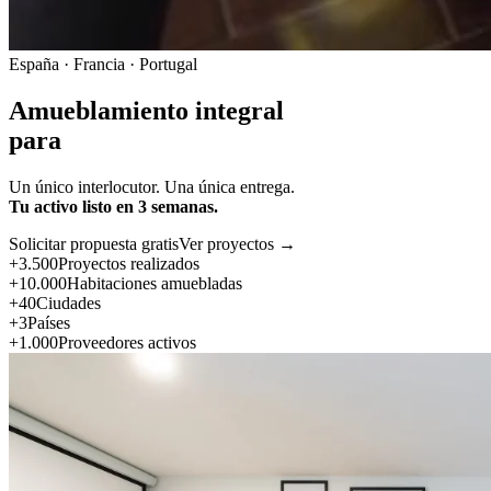
España · Francia · Portugal
Amueblamiento integral
para
Un único interlocutor. Una única entrega.
Tu activo listo en 3 semanas.
Solicitar propuesta gratis
Ver proyectos →
+3.500
Proyectos realizados
+10.000
Habitaciones amuebladas
+40
Ciudades
+3
Países
+1.000
Proveedores activos