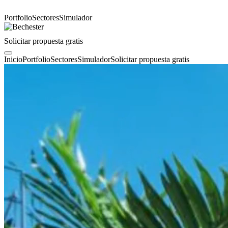
Portfolio
Sectores
Simulador
Solicitar propuesta gratis
Inicio
Portfolio
Sectores
Simulador
Solicitar propuesta gratis