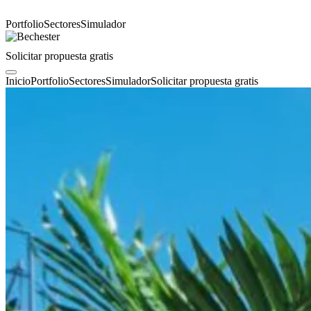
Portfolio
Sectores
Simulador
Solicitar propuesta gratis
Inicio
Portfolio
Sectores
Simulador
Solicitar propuesta gratis