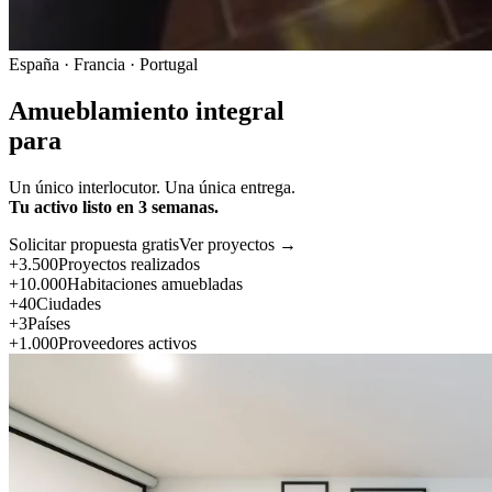
España · Francia · Portugal
Amueblamiento integral
para
Un único interlocutor. Una única entrega.
Tu activo listo en 3 semanas.
Solicitar propuesta gratis
Ver proyectos →
+3.500
Proyectos realizados
+10.000
Habitaciones amuebladas
+40
Ciudades
+3
Países
+1.000
Proveedores activos