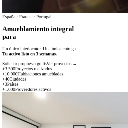
España · Francia · Portugal
Amueblamiento integral
para
Un único interlocutor. Una única entrega.
Tu activo listo en 3 semanas.
Solicitar propuesta gratis
Ver proyectos →
+3.500
Proyectos realizados
+10.000
Habitaciones amuebladas
+40
Ciudades
+3
Países
+1.000
Proveedores activos