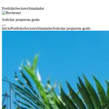
Portfolio
Sectores
Simulador
Solicitar propuesta gratis
Inicio
Portfolio
Sectores
Simulador
Solicitar propuesta gratis