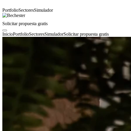
Portfolio
Sectores
Simulador
Solicitar propuesta gratis
Inicio
Portfolio
Sectores
Simulador
Solicitar propuesta gratis