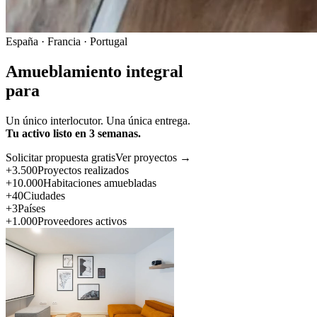
España · Francia · Portugal
Amueblamiento integral
para
Un único interlocutor. Una única entrega.
Tu activo listo en 3 semanas.
Solicitar propuesta gratis
Ver proyectos →
+3.500
Proyectos realizados
+10.000
Habitaciones amuebladas
+40
Ciudades
+3
Países
+1.000
Proveedores activos