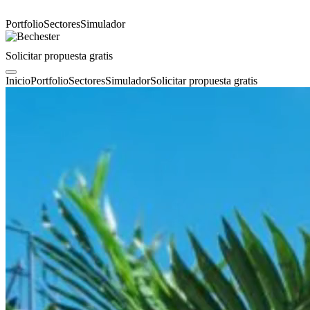
Portfolio
Sectores
Simulador
Solicitar propuesta gratis
Inicio
Portfolio
Sectores
Simulador
Solicitar propuesta gratis