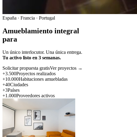
España · Francia · Portugal
Amueblamiento integral
para
Un único interlocutor. Una única entrega.
Tu activo listo en 3 semanas.
Solicitar propuesta gratis
Ver proyectos →
+3.500
Proyectos realizados
+10.000
Habitaciones amuebladas
+40
Ciudades
+3
Países
+1.000
Proveedores activos