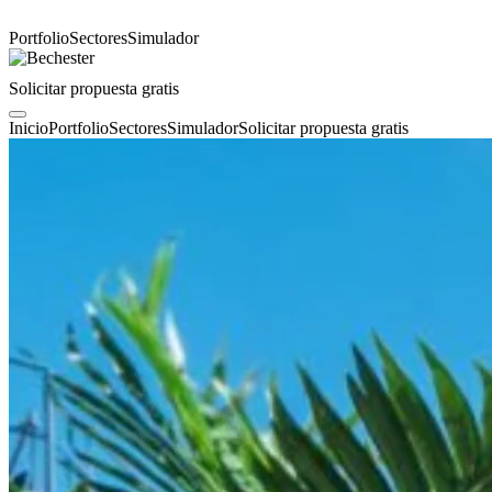
Portfolio
Sectores
Simulador
Solicitar propuesta gratis
Inicio
Portfolio
Sectores
Simulador
Solicitar propuesta gratis