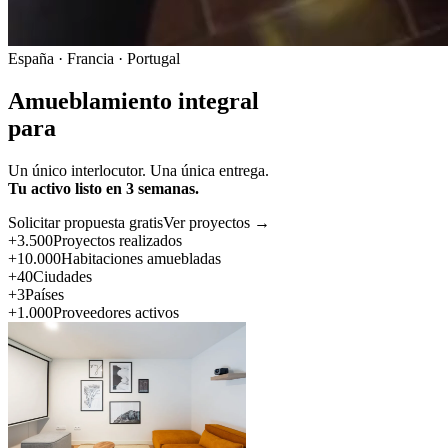
España · Francia · Portugal
Amueblamiento integral
para
Un único interlocutor. Una única entrega.
Tu activo listo en 3 semanas.
Solicitar propuesta gratis
Ver proyectos →
+3.500
Proyectos realizados
+10.000
Habitaciones amuebladas
+40
Ciudades
+3
Países
+1.000
Proveedores activos