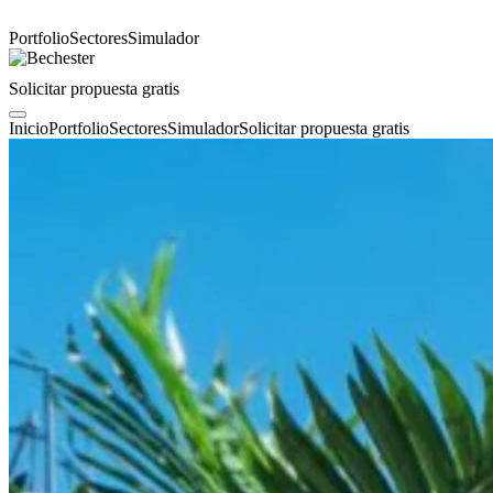
Portfolio
Sectores
Simulador
Solicitar propuesta gratis
Inicio
Portfolio
Sectores
Simulador
Solicitar propuesta gratis