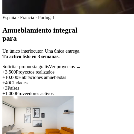
España · Francia · Portugal
Amueblamiento integral
para
Un único interlocutor. Una única entrega.
Tu activo listo en 3 semanas.
Solicitar propuesta gratis
Ver proyectos →
+3.500
Proyectos realizados
+10.000
Habitaciones amuebladas
+40
Ciudades
+3
Países
+1.000
Proveedores activos