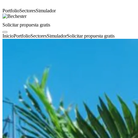
Portfolio
Sectores
Simulador
Solicitar propuesta gratis
Inicio
Portfolio
Sectores
Simulador
Solicitar propuesta gratis