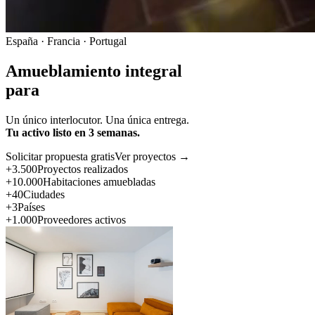
España · Francia · Portugal
Amueblamiento integral
para
Un único interlocutor. Una única entrega.
Tu activo listo en 3 semanas.
Solicitar propuesta gratis
Ver proyectos →
+3.500
Proyectos realizados
+10.000
Habitaciones amuebladas
+40
Ciudades
+3
Países
+1.000
Proveedores activos