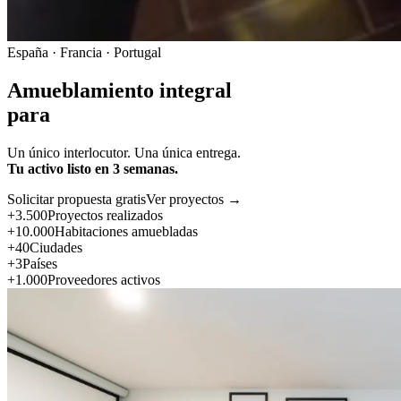
España · Francia · Portugal
Amueblamiento integral
para
Un único interlocutor. Una única entrega.
Tu activo listo en 3 semanas.
Solicitar propuesta gratis
Ver proyectos →
+3.500
Proyectos realizados
+10.000
Habitaciones amuebladas
+40
Ciudades
+3
Países
+1.000
Proveedores activos