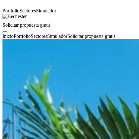
Portfolio
Sectores
Simulador
Solicitar propuesta gratis
Inicio
Portfolio
Sectores
Simulador
Solicitar propuesta gratis