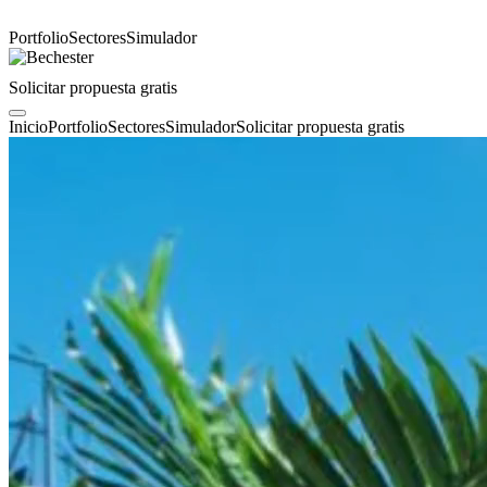
Portfolio
Sectores
Simulador
Solicitar propuesta gratis
Inicio
Portfolio
Sectores
Simulador
Solicitar propuesta gratis