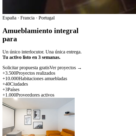
España · Francia · Portugal
Amueblamiento integral
para
Un único interlocutor. Una única entrega.
Tu activo listo en 3 semanas.
Solicitar propuesta gratis
Ver proyectos →
+3.500
Proyectos realizados
+10.000
Habitaciones amuebladas
+40
Ciudades
+3
Países
+1.000
Proveedores activos