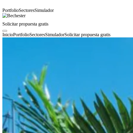
Portfolio
Sectores
Simulador
Solicitar propuesta gratis
Inicio
Portfolio
Sectores
Simulador
Solicitar propuesta gratis