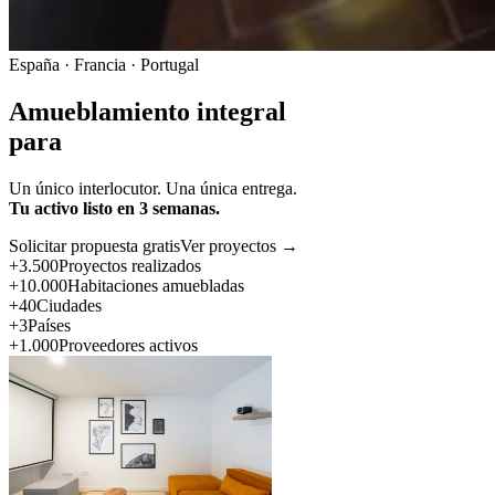
España · Francia · Portugal
Amueblamiento integral
para
Un único interlocutor. Una única entrega.
Tu activo listo en 3 semanas.
Solicitar propuesta gratis
Ver proyectos →
+3.500
Proyectos realizados
+10.000
Habitaciones amuebladas
+40
Ciudades
+3
Países
+1.000
Proveedores activos