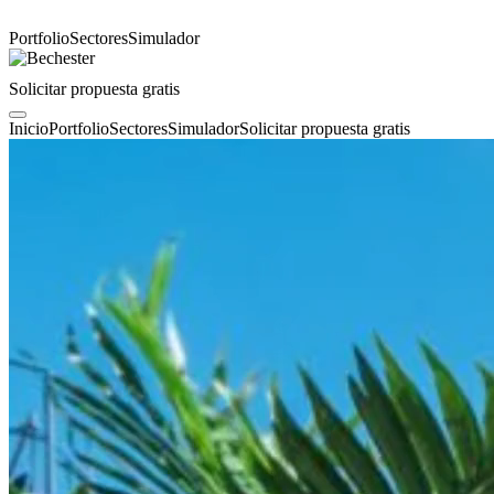
Portfolio
Sectores
Simulador
Solicitar propuesta gratis
Inicio
Portfolio
Sectores
Simulador
Solicitar propuesta gratis