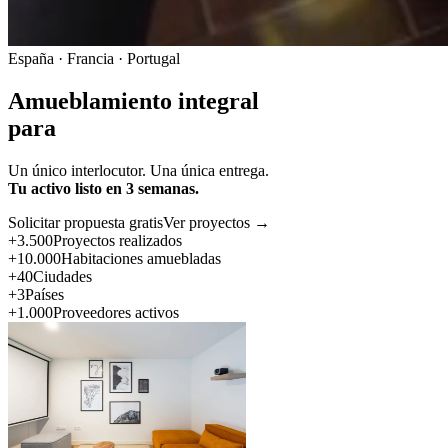
España · Francia · Portugal
Amueblamiento integral
para
Un único interlocutor. Una única entrega.
Tu activo listo en 3 semanas.
Solicitar propuesta gratis
Ver proyectos →
+3.500
Proyectos realizados
+10.000
Habitaciones amuebladas
+40
Ciudades
+3
Países
+1.000
Proveedores activos