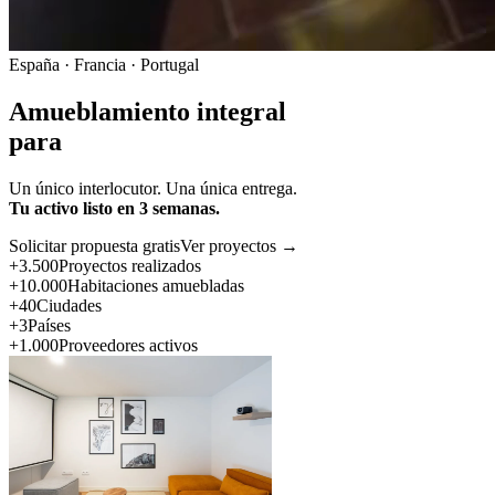
España · Francia · Portugal
Amueblamiento integral
para
Un único interlocutor. Una única entrega.
Tu activo listo en 3 semanas.
Solicitar propuesta gratis
Ver proyectos →
+3.500
Proyectos realizados
+10.000
Habitaciones amuebladas
+40
Ciudades
+3
Países
+1.000
Proveedores activos