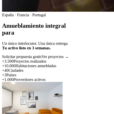
España · Francia · Portugal
Amueblamiento integral
para
Un único interlocutor. Una única entrega.
Tu activo listo en 3 semanas.
Solicitar propuesta gratis
Ver proyectos →
+3.500
Proyectos realizados
+10.000
Habitaciones amuebladas
+40
Ciudades
+3
Países
+1.000
Proveedores activos