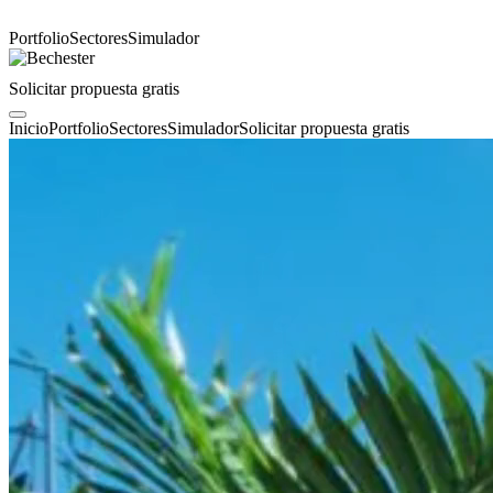
Portfolio
Sectores
Simulador
Solicitar propuesta gratis
Inicio
Portfolio
Sectores
Simulador
Solicitar propuesta gratis